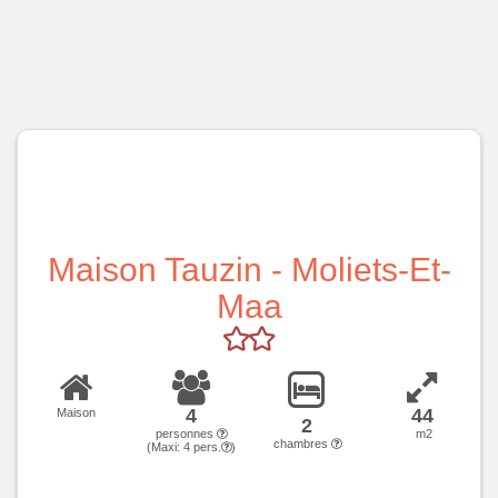
Maison Tauzin - Moliets-Et-
Maa
4
44
Maison
2
personnes
m2
chambres
(Maxi:
4
pers.
)